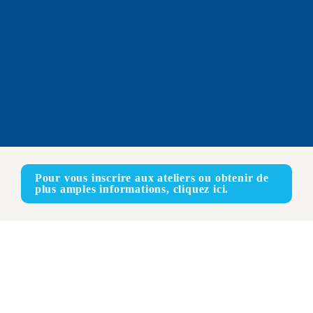
Pour vous inscrire aux ateliers ou obtenir de 
plus amples informations, cliquez ici.
En ligne
ANGLAIS – FRANÇAIS – ESPAGNOL
En présentiel