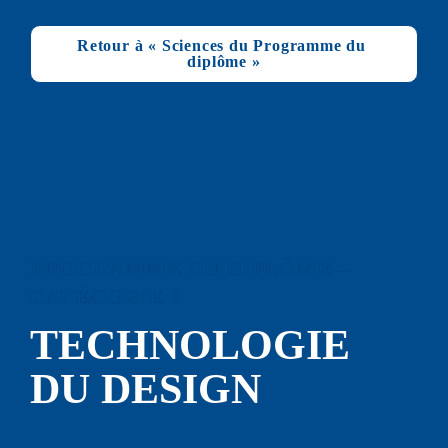
Retour à « Sciences du Programme du 
diplôme »
PROGRAMME DU DIPLÔME – 
CATÉGORIE 1
TECHNOLOGIE 
DU D
ESIGN