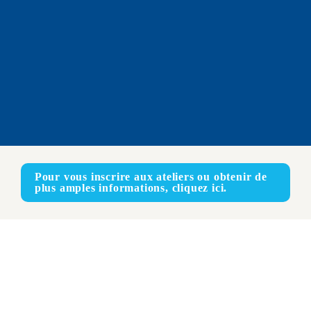
Pour vous inscrire aux ateliers ou obtenir de 
plus amples informations, cliquez ici.
En ligne
ANGLAIS – FRANÇAIS – ESPAGNOL
En présentiel