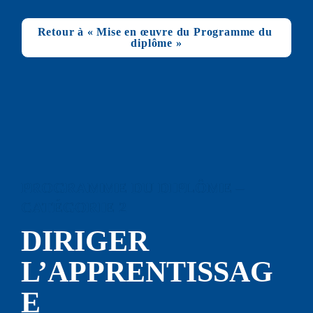
Retour à « Mise en œuvre du Programme du 
diplôme »
PROGRAMME DU DIPLÔME – 
CATÉGORIE 2
DIRIGER 
L’APPREN
TISSAG
E