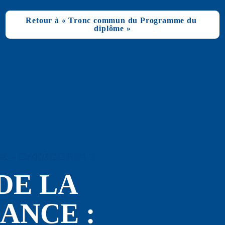
Retour à « Tronc commun du Programme du 
diplôme »
 – CATÉGORIE 3
E LA 
ANCE : 