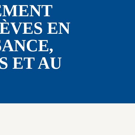
EMENT 
ÈVES EN 
ANCE, 
 ET AU 