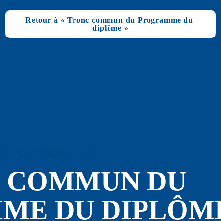
Retour à « Tronc commun du Programme du 
diplôme »
 – CATÉGORIE 3
C COMMUN 
DU 
E DU DIPLÔME 